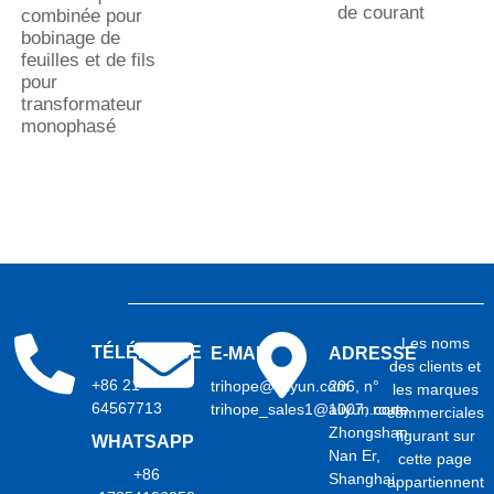
de courant
combinée pour
bobinage de
feuilles et de fils
pour
transformateur
monophasé
Les noms
TÉLÉPHONE
E-MAIL
ADRESSE
des clients et
+86 21
trihope@aliyun.com
206, n°
les marques
64567713
trihope_sales1@aliyun.com
1007, route
commerciales
Zhongshan
figurant sur
WHATSAPP
Nan Er,
cette page
+86
Shanghai,
appartiennent