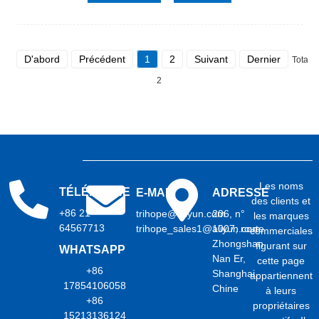
D'abord
Précédent
1
2
Suivant
Dernier
Total
2
Les noms
TÉLÉPHONE
E-MAIL
ADRESSE
des clients et
+86 21
trihope@aliyun.com
206, n°
les marques
64567713
trihope_sales1@aliyun.com
1007, route
commerciales
Zhongshan
figurant sur
WHATSAPP
Nan Er,
cette page
+86
Shanghai,
appartiennent
17854106058
Chine
à leurs
+86
propriétaires
15213136124