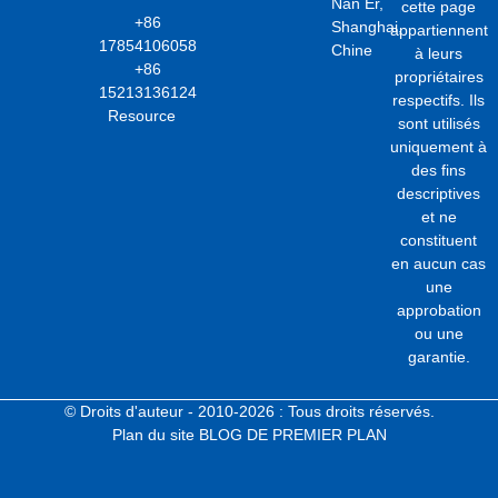
Nan Er,
cette page
+86
Shanghai,
appartiennent
17854106058
Chine
à leurs
+86
propriétaires
15213136124
respectifs. Ils
Resource
sont utilisés
uniquement à
des fins
descriptives
et ne
constituent
en aucun cas
une
approbation
ou une
garantie.
© Droits d'auteur - 2010-2026 : Tous droits réservés.
Plan du site
BLOG DE PREMIER PLAN