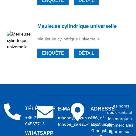
ENQUÊTE
DÉTAIL
Meuleuse cylindrique universelle
Meuleuse cylindrique universelle
ENQUÊTE
DÉTAIL
Les noms
TÉLÉPHONE
E-MAIL
ADRESSE
des clients et
+86 21
trihope@aliyun.com
206, n°
les marques
64567713
trihope_sales1@aliyun.com
1007, route
commerciales
Zhongshan
figurant sur
WHATSAPP