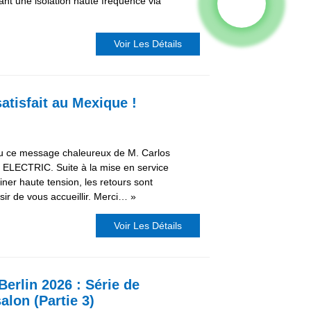
nt une isolation haute fréquence via
Voir Les Détails
atisfait au Mexique !
u ce message chaleureux de M. Carlos
S ELECTRIC. Suite à la mise en service
ner haute tension, les retours sont
sir de vous accueillir. Merci… »
Voir Les Détails
erlin 2026 : Série de
lon (Partie 3)