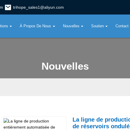
om
trihope_sales1@aliyun.com
tions
À Propos De Nous
Nouvelles
Soutien
Contact
Nouvelles
La ligne de product
de réservoirs ondul