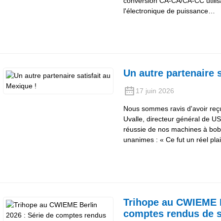
conversion CA-CA/CA-CC utilisa
l'électronique de puissance…
Un autre partenaire s
17 juin 2026
Nous sommes ravis d'avoir reç
Uvalle, directeur général de U
réussie de nos machines à bobi
unanimes : « Ce fut un réel plai
Trihope au CWIEME B
comptes rendus de sa