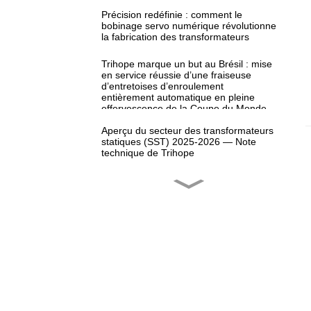
Précision redéfinie : comment le
bobinage servo numérique révolutionne
la fabrication des transformateurs
Trihope marque un but au Brésil : mise
en service réussie d’une fraiseuse
d’entretoises d’enroulement
entièrement automatique en pleine
effervescence de la Coupe du Monde
2026
Aperçu du secteur des transformateurs
statiques (SST) 2025-2026 — Note
technique de Trihope
Un autre partenaire satisfait au
Mexique !
Trihope au CWIEME Berlin 2026 : Série
de comptes rendus de salon (Partie 3)
Trihope au CWIEME Berlin 2026 : Série