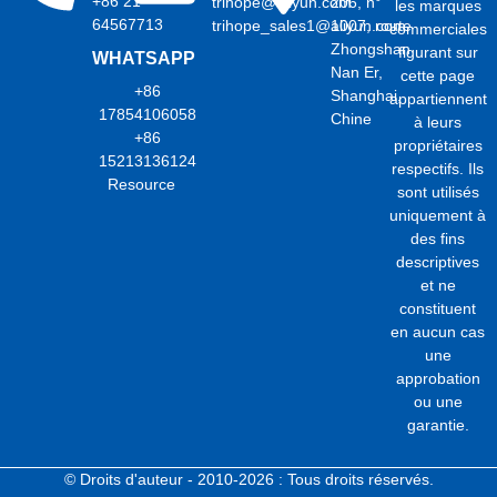
+86 21
trihope@aliyun.com
206, n°
les marques
64567713
trihope_sales1@aliyun.com
1007, route
commerciales
Zhongshan
figurant sur
WHATSAPP
Nan Er,
cette page
+86
Shanghai,
appartiennent
17854106058
Chine
à leurs
+86
propriétaires
15213136124
respectifs. Ils
Resource
sont utilisés
uniquement à
des fins
descriptives
et ne
constituent
en aucun cas
une
approbation
ou une
garantie.
© Droits d'auteur - 2010-2026 : Tous droits réservés.